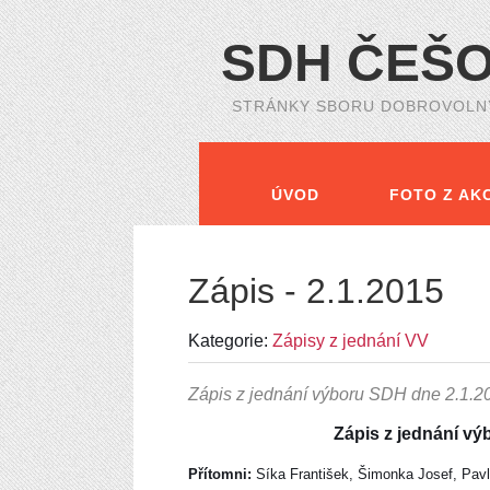
SDH ČEŠ
STRÁNKY SBORU DOBROVOLNÝ
ÚVOD
FOTO Z AKC
130 LET SDH
Zápis - 2.1.2015
Kategorie:
Zápisy z jednání VV
Zápis z jednání výboru SDH dne 2.1.2
Zápis z jednání v
Přítomni:
Síka František, Šimonka Josef, Pav