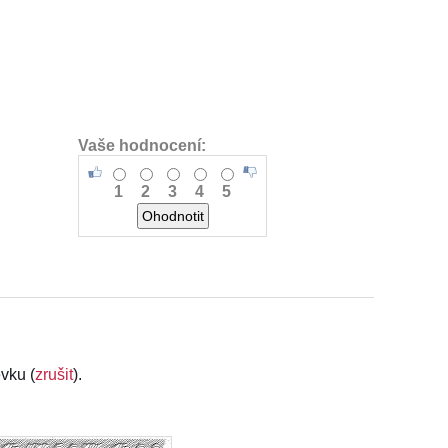
Vaše hodnocení:
1
2
3
4
5
vku (
zrušit
).