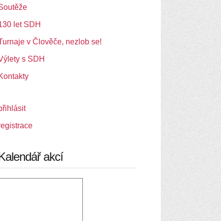
Soutěže
130 let SDH
Turnaje v Člověče, nezlob se!
Výlety s SDH
Kontakty
přihlásit
registrace
Kalendář akcí