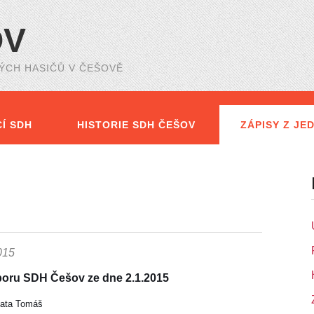
OV
CH HASIČŮ V ČEŠOVĚ
Í SDH
HISTORIE SDH ČEŠOV
ZÁPISY Z JE
TURNAJE V ČLOVĚČE, NEZLOB SE!
VÝLETY S SD
015
ýboru SDH Češov ze dne 2.1.2015
lata Tomáš