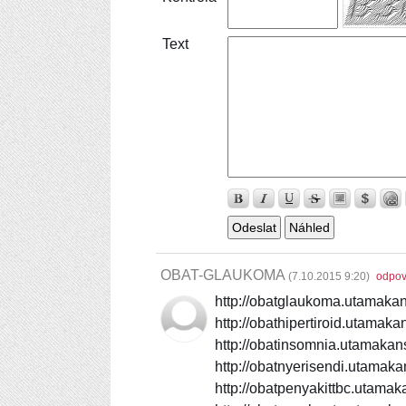
Text
Náhled
OBAT-GLAUKOMA
(
7.10.2015 9:20
)
odpov
http://obatglaukoma.utamaka
http://obathipertiroid.utamak
http://obatinsomnia.utamakan
http://obatnyerisendi.utamak
http://obatpenyakittbc.utama