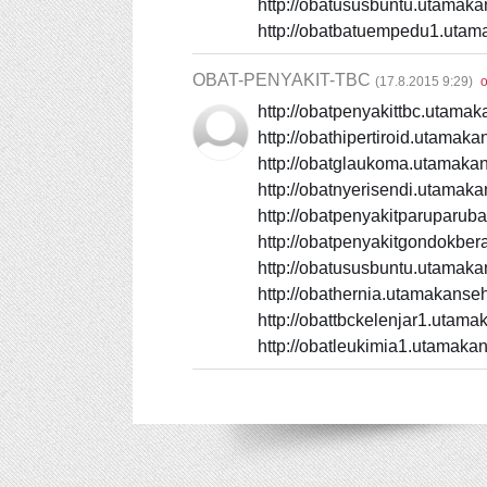
http://obatususbuntu.utamak
http://obatbatuempedu1.utam
OBAT-PENYAKIT-TBC
(
17.8.2015 9:29
)
http://obatpenyakittbc.utama
http://obathipertiroid.utamak
http://obatglaukoma.utamaka
http://obatnyerisendi.utamak
http://obatpenyakitparuparu
http://obatpenyakitgondokbe
http://obatususbuntu.utamak
http://obathernia.utamakanse
http://obattbckelenjar1.utam
http://obatleukimia1.utamaka