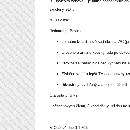
3. Hasičská zábava – je nutné shánět ceny do 
se členy SDH.
4. Diskuze:
Jednatel p. Pavlata:
Je nutné koupit nové sedátko na WC (je
Orosené a zmrzlé kousky ledu po obvodu 
Provize za měsíc prosinec vychází na 
Získána větší a lepší TV do klubovny (
Silvestr byl vydařený a s hojnou účastí
Starosta p. Síka:
- nábor nových členů, 3 kandidátky, přijdou na
V Češově dne 3.1.2015