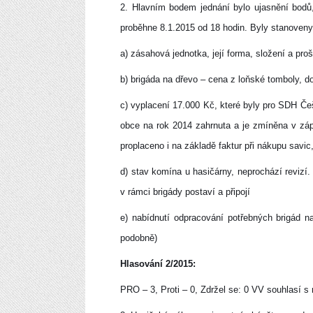
2. Hlavním bodem jednání bylo ujasnění bodů,
proběhne 8.1.2015 od 18 hodin. Byly stanoveny
a) zásahová jednotka, její forma, složení a pro
b) brigáda na dřevo – cena z loňské tomboly, d
c) vyplacení 17.000 Kč, které byly pro SDH Če
obce na rok 2014 zahrnuta a je zmíněna v záp
proplaceno i na základě faktur při nákupu sav
d) stav komína u hasičárny, neprochází reviz
v rámci brigády postaví a připojí
e) nabídnutí odpracování potřebných brigád na
podobně)
Hlasování 2/2015:
PRO – 3, Proti – 0, Zdržel se: 0 VV souhlasí s