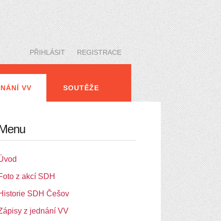
PŘIHLÁSIT
REGISTRACE
DNÁNÍ VV
SOUTĚŽE
H
KONTAKTY
Menu
Úvod
Foto z akcí SDH
Historie SDH Češov
Zápisy z jednání VV