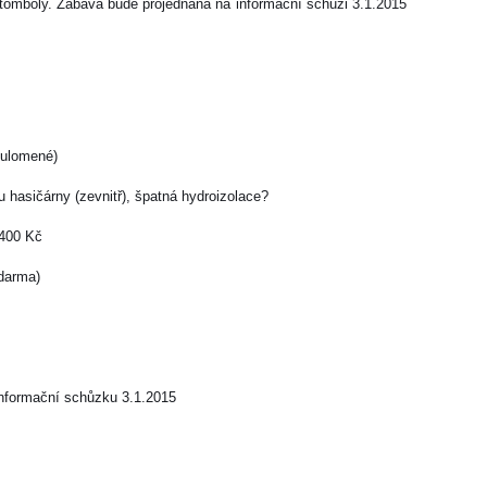
tomboly. Zábava bude projednána na informační schůzi 3.1.2015
 ulomené)
hasičárny (zevnitř), špatná hydroizolace?
1400 Kč
zdarma)
 informační schůzku 3.1.2015