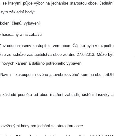
 se kterými půjde výbor na jednání
se starostou obce. Jednání
 tyto základní body:
školení členů, vybavení
o hasičárny a na zábavu
šov odsouhlaseny zastupitelstvem obce. Částka byla v rozpočtu
ise ze schůze zastupitelstva obce ze dne 27.6.2013. Může být
ic, nových kamen a dalšího potřebného vybavení
í. Návrh – zakoupení nového „stavebnicového“ komína obcí, SDH
 základě podnětu od obce (natření zábradlí, čištění Tisovky a
 navrženými body pro jednání se starostou obce..